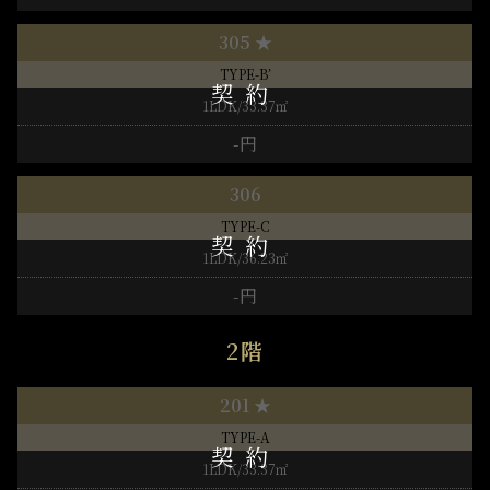
305 ★
TYPE-B’
1LDK/33.37㎡
-円
306
TYPE-C
1LDK/36.23㎡
-円
2階
201 ★
TYPE-A
1LDK/33.37㎡