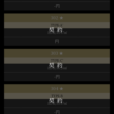
-円
302 ★
TYPE-A’
1LDK/33.37㎡
円
303 ★
TYPE-C’
1LDK/36.26㎡
-円
304 ★
TYPE-B
1LDK/33.37㎡
-円