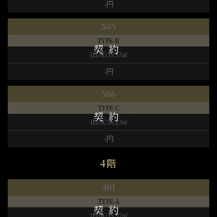
-円
505
TYPE-B’
1LDK/33.37㎡
-円
506
TYPE-C
1LDK/36.23㎡
-円
4階
401
TYPE-A
1LDK/33.37㎡