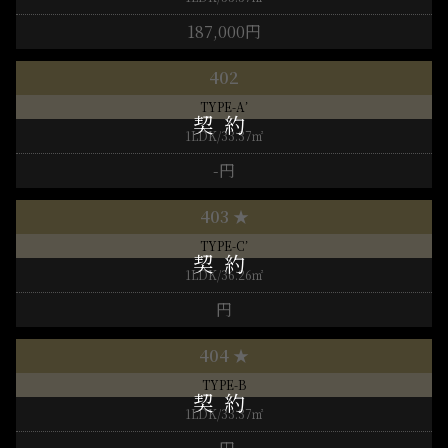
187,000円
402
TYPE-A’
1LDK/33.37㎡
-円
403 ★
TYPE-C’
1LDK/36.26㎡
円
404 ★
TYPE-B
1LDK/33.37㎡