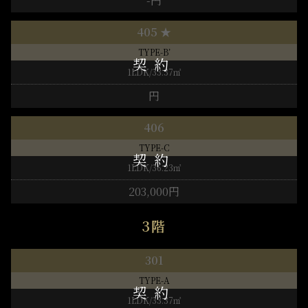
-円
405 ★
TYPE-B’
1LDK/33.37㎡
円
406
TYPE-C
1LDK/36.23㎡
203,000円
3階
301
TYPE-A
1LDK/33.37㎡