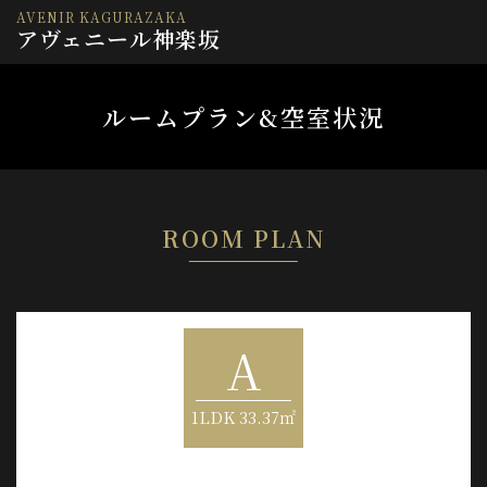
AVENIR KAGURAZAKA
アヴェニール神楽坂
ルームプラン&空室状況
ROOM PLAN
A’
C’
B’
A
C
B
1LDK 36.26㎡
1LDK 36.23㎡
1LDK 33.37㎡
1LDK 33.37㎡
1LDK 33.37㎡
1K 33.37㎡