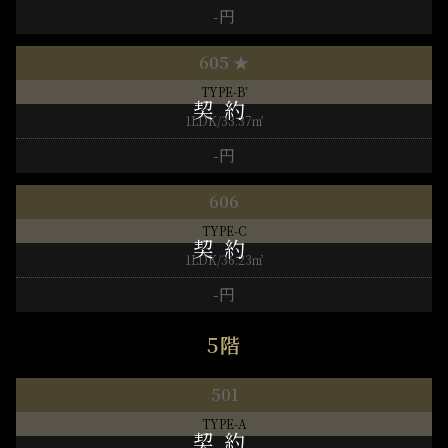
-円
605 ★
TYPE-B’
1LDK/33.37㎡
-円
606
TYPE-C
1LDK/36.23㎡
-円
5階
501
TYPE-A