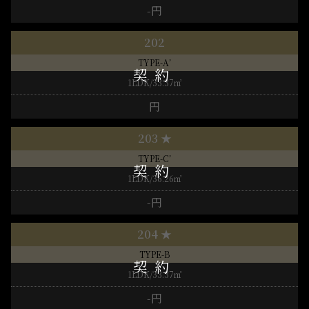
-円
202
TYPE-A’
1LDK/33.37㎡
円
203 ★
TYPE-C’
1LDK/36.26㎡
-円
204 ★
TYPE-B
1LDK/33.37㎡
-円